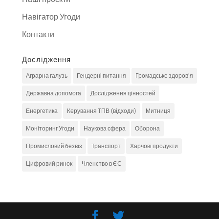
Навігатор Угоди
Контакти
Дослідження
Аграрна галузь
Гендерні питання
Громадське здоров'я
Державна допомога
Дослідження цінностей
Енергетика
Керування ТПВ (відходи)
Митниця
Моніторинг Угоди
Наукова сфера
Оборона
Промисловий безвіз
Транспорт
Харчові продукти
Цифровий ринок
Членство в ЄС