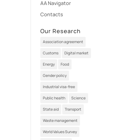
AA Navigator
Contacts
Our Research
Association agreement
Customs
Digital market
Energy
Food
Gender policy
Industrial visa-free
Public health
Science
State aid
Transport
Waste management
World Values Survey