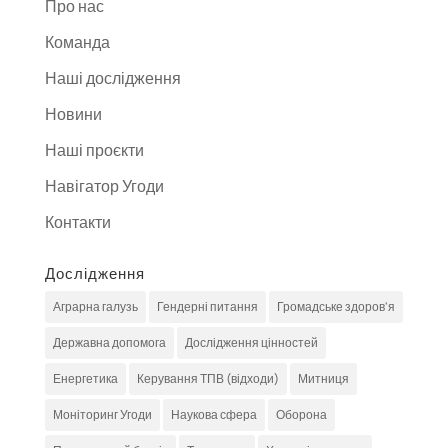
Про нас
Команда
Наші дослідження
Новини
Наші проєкти
Навігатор Угоди
Контакти
Дослідження
Аграрна галузь
Гендерні питання
Громадське здоров'я
Державна допомога
Дослідження цінностей
Енергетика
Керування ТПВ (відходи)
Митниця
Моніторинг Угоди
Наукова сфера
Оборона