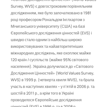
Survey, WVS) є довгостроковим порівняльним
дослідженням, яке було започатковано в 1981
році професором Рональдом Інглхартом з
Мічиганського університету (США) на базі
Європейського дослідження цінностей (EVS) і
швидко стало одним із найбільш широко
використовуваних та найавторитетніших
міжнародних досліджень, яке охоплює майже
120 країн / суспільств (майже 95% світового
населення). Україна долучилася до «Світового
Дослідження Цінностей» (World Values Survey,
WVS) в 1999 р. (четверта хвиля WVS), та брала
участь в наступних хвилях – у п’ятій в 2006 р. та
шостій в 2011 р., а крім того в Україні
проводилося Європейське дослідження
цінностей (EVS) в 1996 р. та в 2008 р.