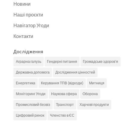
Новини
Наші проєкти
Навігатор Угоди
Контакти
Дослідження
Аграрна галузь
Гендерні питання
Громадське здоров'я
Державна допомога
Дослідження цінностей
Енергетика
Керування ТПВ (відходи)
Митниця
Моніторинг Угоди
Наукова сфера
Оборона
Промисловий безвіз
Транспорт
Харчові продукти
Цифровий ринок
Членство в ЄС