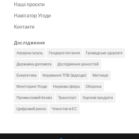
Наші проєкти
Навігатор Угоди
Контакти
Дослідження
Аграрна галузь
Гендерні питання
Громадське здоров'я
Державна допомога
Дослідження цінностей
Енергетика
Керування ТПВ (відходи)
Митниця
Моніторинг Угоди
Наукова сфера
Оборона
Промисловий безвіз
Транспорт
Харчові продукти
Цифровий ринок
Членство в ЄС