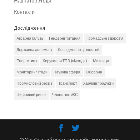
Навігатор Угоди
Контакти
Дослідження
Аграрна галузь
Гендерні питання
Громадське здоров'я
Державна допомога
Дослідження цінностей
Енергетика
Керування ТПВ (відходи)
Митниця
Моніторинг Угоди
Наукова сфера
Оборона
Промисловий безвіз
Транспорт
Харчові продукти
Цифровий ринок
Членство в ЄС
© Український центр європейської політики,