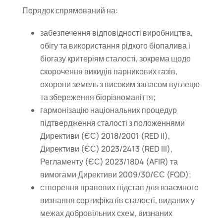
Порядок спрямований на:
забезпечення відповідності виробництва,
обігу та використання рідкого біопалива і
біогазу критеріям сталості, зокрема щодо
скорочення викидів парникових газів,
охорони земель з високим запасом вуглецю
та збереження біорізноманіття;
гармонізацію національних процедур
підтвердження сталості з положеннями
Директиви (ЄС) 2018/2001 (RED II),
Директиви (ЄС) 2023/2413 (RED III),
Регламенту (ЄС) 2023/1804 (AFIR) та
вимогами Директиви 2009/30/ЄС (FQD);
створення правових підстав для взаємного
визнання сертифікатів сталості, виданих у
межах добровільних схем, визнаних