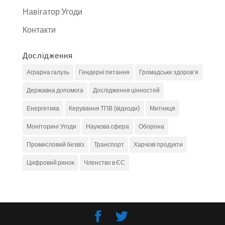
Навігатор Угоди
Контакти
Дослідження
Аграрна галузь
Гендерні питання
Громадське здоров'я
Державна допомога
Дослідження цінностей
Енергетика
Керування ТПВ (відходи)
Митниця
Моніторинг Угоди
Наукова сфера
Оборона
Промисловий безвіз
Транспорт
Харчові продукти
Цифровий ринок
Членство в ЄС