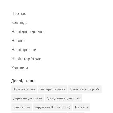
Про нас
Команда
Наші дослідження
Новини
Наші проєкти
Навігатор Угоди
Контакти
Дослідження
Аграрна галузь
Гендерні питання
Громадське здоров'я
Державна допомога
Дослідження цінностей
Енергетика
Керування ТПВ (відходи)
Митниця