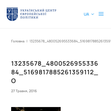
UA
Головна
|
13235678_480052695533684_5169817885261359
13235678_4800526955336
84_5169817885261359112_
O
27 Травня, 2016