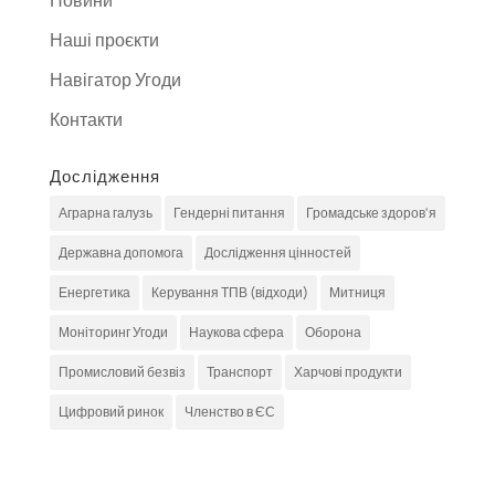
Новини
Наші проєкти
Навігатор Угоди
Контакти
Дослідження
Аграрна галузь
Гендерні питання
Громадське здоров'я
Державна допомога
Дослідження цінностей
Енергетика
Керування ТПВ (відходи)
Митниця
Моніторинг Угоди
Наукова сфера
Оборона
Промисловий безвіз
Транспорт
Харчові продукти
Цифровий ринок
Членство в ЄС