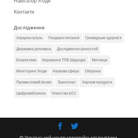
Навігатор Угоди
Контакти
Дослідження
Аграрна галузь
Гендерні питання
Громадське здоров'я
Державна допомога
Дослідження цінностей
Енергетика
Керування ТПВ (відходи)
Митниця
Моніторинг Угоди
Наукова сфера
Оборона
Промисловий безвіз
Транспорт
Харчові продукти
Цифровий ринок
Членство в ЄС
© Український центр європейської політики,