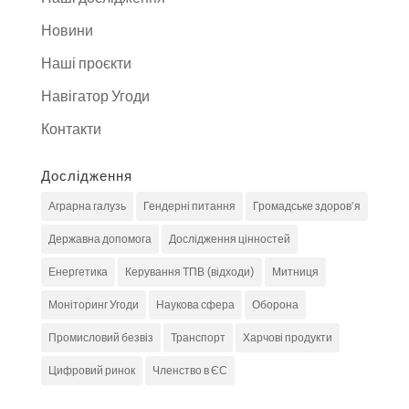
Новини
Наші проєкти
Навігатор Угоди
Контакти
Дослідження
Аграрна галузь
Гендерні питання
Громадське здоров'я
Державна допомога
Дослідження цінностей
Енергетика
Керування ТПВ (відходи)
Митниця
Моніторинг Угоди
Наукова сфера
Оборона
Промисловий безвіз
Транспорт
Харчові продукти
Цифровий ринок
Членство в ЄС