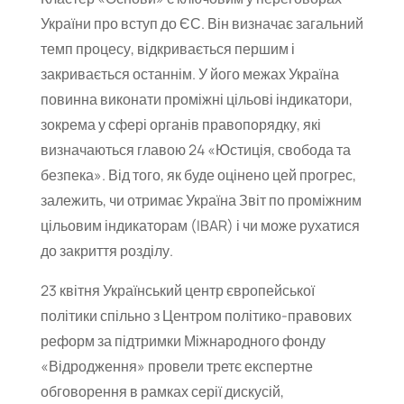
України про вступ до ЄС. Він визначає загальний
темп процесу, відкривається першим і
закривається останнім. У його межах Україна
повинна виконати проміжні цільові індикатори,
зокрема у сфері органів правопорядку, які
визначаються главою 24 «Юстиція, свобода та
безпека». Від того, як буде оцінено цей прогрес,
залежить, чи отримає Україна Звіт по проміжним
цільовим індикаторам (IBAR) і чи може рухатися
до закриття розділу.
23 квітня Український центр європейської
політики спільно з Центром політико-правових
реформ за підтримки Міжнародного фонду
«Відродження» провели третє експертне
обговорення в рамках серії дискусій,