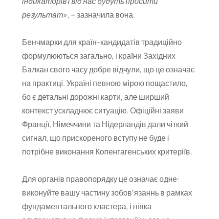
індикаторів і від нас будуть просити
результат
», – зазначила вона.
Бенчмарки для країн-кандидатів традиційно
формулюються загально, і країни Західних
Балкан свого часу добре відчули, що це означає
на практиці. Україні певною мірою пощастило,
бо є детальні дорожні карти, але ширший
контекст ускладнює ситуацію. Офіційні заяви
Франції, Німеччини та Нідерландів дали чіткий
сигнал, що прискореного вступу не буде і
потрібне виконання Копенгагенських критеріїв.
Для органів правопорядку це означає одне:
виконуйте вашу частину зобов’язаннь в рамках
фундаментального кластера, і ніяка