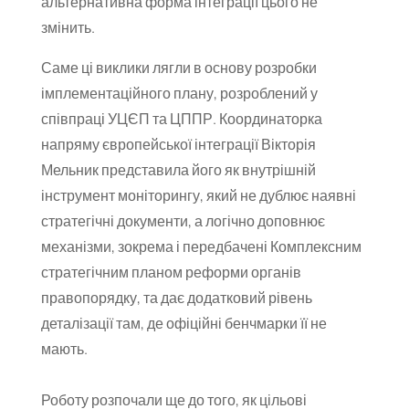
альтернативна форма інтеграції цього не
змінить.
Саме ці виклики лягли в основу розробки
імплементаційного плану, розроблений у
співпраці УЦЄП та ЦППР. Координаторка
напряму європейської інтеграції Вікторія
Мельник представила його як внутрішній
інструмент моніторингу, який не дублює наявні
стратегічні документи, а логічно доповнює
механізми, зокрема і передбачені Комплексним
стратегічним планом реформи органів
правопорядку, та дає додатковий рівень
деталізації там, де офіційні бенчмарки її не
мають.
Роботу розпочали ще до того, як цільові