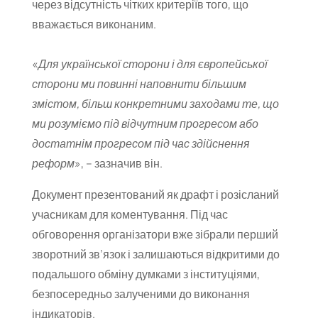
через відсутність чітких критеріїв того, що
вважається виконаним.
«
Для української сторони і для європейської
сторони ми повинні наповнити більшим
змістом, більш конкретними заходами те, що
ми розуміємо під відчутним прогресом або
достатнім прогресом під час здійснення
реформ
», – зазначив він.
Документ презентований як драфт і розісланий
учасникам для коментування. Під час
обговорення організатори вже зібрали перший
зворотний зв’язок і залишаються відкритими до
подальшого обміну думками з інституціями,
безпосередньо залученими до виконання
індикаторів.