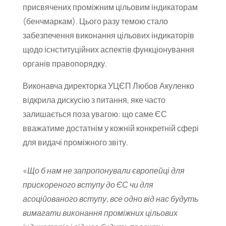
присвячених проміжним цільовим індикаторам
(бенчмаркам). Цього разу темою стало
забезпечення виконання цільових індикаторів
щодо існституційних аспектів функціонування
органів правопорядку.
Виконавча директорка УЦЄП Любов Акуленко
відкрила дискусію з питання, яке часто
залишається поза увагою: що саме ЄС
вважатиме достатнім у кожній конкретній сфері
для видачі проміжного звіту.
«
Що б нам не запропонували європейці для
прискореного вступу до ЄС чи для
асоційованого вступу, все одно від нас будуть
вимагати виконання проміжних цільових