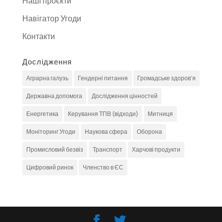
Наші проєкти
Навігатор Угоди
Контакти
Дослідження
Аграрна галузь
Гендерні питання
Громадське здоров'я
Державна допомога
Дослідження цінностей
Енергетика
Керування ТПВ (відходи)
Митниця
Моніторинг Угоди
Наукова сфера
Оборона
Промисловий безвіз
Транспорт
Харчові продукти
Цифровий ринок
Членство в ЄС