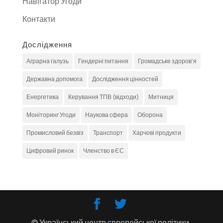
Навігатор Угоди
Контакти
Дослідження
Аграрна галузь
Гендерні питання
Громадське здоров'я
Державна допомога
Дослідження цінностей
Енергетика
Керування ТПВ (відходи)
Митниця
Моніторинг Угоди
Наукова сфера
Оборона
Промисловий безвіз
Транспорт
Харчові продукти
Цифровий ринок
Членство в ЄС
© Український центр європейської політики,