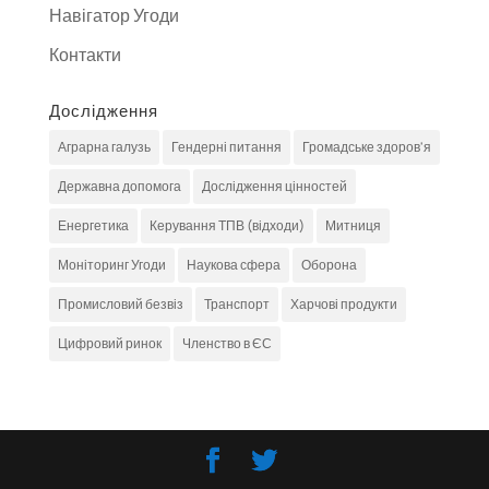
Навігатор Угоди
Контакти
Дослідження
Аграрна галузь
Гендерні питання
Громадське здоров'я
Державна допомога
Дослідження цінностей
Енергетика
Керування ТПВ (відходи)
Митниця
Моніторинг Угоди
Наукова сфера
Оборона
Промисловий безвіз
Транспорт
Харчові продукти
Цифровий ринок
Членство в ЄС