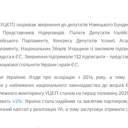
 (УЦЄП) ініціював звернення до депутатів Німецького Бунде
Представників Нідерландів, Палати Депутатів Італійс
йського Парламенту, Конгресу Депутатів Іспанії, Аса
рламенту, Національних Зборів Угорщини із закликом підтр
дидата в ЄС. Звернення підтримали 132 підписанти – предст
наукової спільноти України і країн ЄС.
я Україною Угоди про асоціацію з 2014 року, а тому
ни у наближенні національного законодавства до acquis 
залежного моніторингу УЦЄП станом на першу половину 2021
новить
49%
. Україна стала надійним та завзятим партнером,
ичний капітал у реалізацію УА, а тому заслуговує отримати 