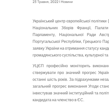
23 Травня, 2022
|
Новини
Український центр європейської політики
Національних Зборів Франції, Палати 
Парламенту, Національної Ради Австрі
Португальської Республіки, Грецького Па
заявку України на отримання статусу кан
громадянського суспільства, культурної та 
УЦЄП професійно моніторить виконанн
ствержувати про значний прогрес Украї
останні шість років. За підрахунками не
загальний прогрес виконання Угоди ста
інвестував значний інституційний та політ
кандидата на членство в ЄС.