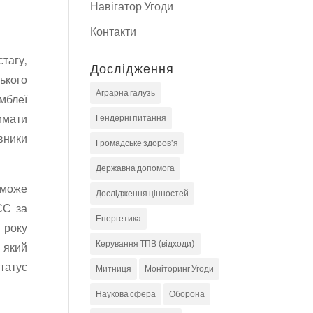
Навігатор Угоди
Контакти
стагу,
Дослідження
ького
Аграрна галузь
мблеї
имати
Гендерні питання
авники
Громадське здоров'я
Державна допомога
 може
Дослідження цінностей
ЄС за
Енергетика
 року
Керування ТПВ (відходи)
 який
статус
Митниця
Моніторинг Угоди
Наукова сфера
Оборона