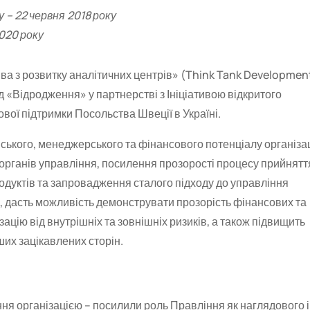
у – 22 червня 2018 року
2020 року
ва з розвитку аналітичних центрів» (Think Tank Developmen
д «Відродження» у партнерстві з Ініціативою відкритого
вої підтримки Посольства Швеції в Україні.
ького, менеджерського та фінансового потенціалу організац
рганів управління, посилення прозорості процесу прийнятт
одуктів та запровадження сталого підходу до управління
у, дасть можливість демонструвати прозорість фінансових та
зацію від внутрішніх та зовнішніх ризиків, а також підвищить
ших зацікавлених сторін.
я організацією – посилили роль Правління як наглядового і