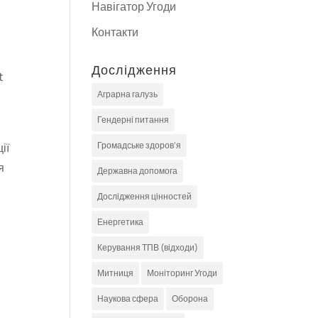
Навігатор Угоди
Контакти
Дослідження
t
Аграрна галузь
Гендерні питання
Громадське здоров'я
ії
я
Державна допомога
Дослідження цінностей
Енергетика
Керування ТПВ (відходи)
Митниця
Моніторинг Угоди
Наукова сфера
Оборона