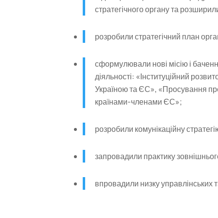
стратегічного органу та розширил
розробили стратегічний план орган
сформулювали нові місію і баченн
діяльності: «Інституційний розвит
Україною та ЄС», «Просування про
країнами-членами ЄС»;
розробили комунікаційну стратегі
запровадили практику зовнішньог
впровадили низку управлінських т