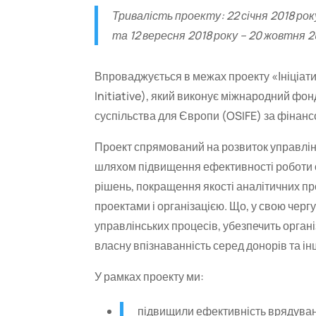
Тривалість проекту: 22 січня 2018 рок
та 12 вересня 2018 року – 20 жовтня 
Впроваджується в межах проекту «Ініціати
Initiative), який виконує міжнародний фон
суспільства для Європи (OSIFE) за фінансо
Проект спрямований на розвиток управлінс
шляхом підвищення ефективності роботи о
рішень, покращення якості аналітичних пр
проектами і організацією. Що, у свою черг
управлінських процесів, убезпечить органі
власну впізнаванність серед донорів та ін
У рамках проекту ми:
підвищили ефективність врядуванн