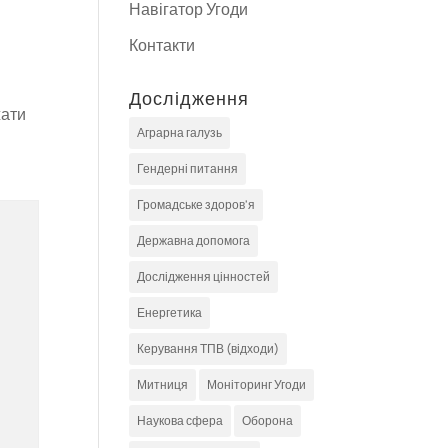
Навігатор Угоди
Контакти
Дослідження
жати
Аграрна галузь
Гендерні питання
Громадське здоров'я
Державна допомога
Дослідження цінностей
Енергетика
Керування ТПВ (відходи)
Митниця
Моніторинг Угоди
Наукова сфера
Оборона