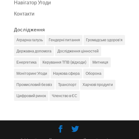
Навігатор Угоди
Контакти
Дослідження
Аграрна галузь
Гендерні питання
Громадське здоров'я
Державна допомога
Дослідження цінностей
Енергетика
Керування ТПВ (відходи)
Митниця
Моніторинг Угоди
Наукова сфера
Оборона
Промисловий безвіз
Транспорт
Харчові продукти
Цифровий ринок
Членство в ЄС