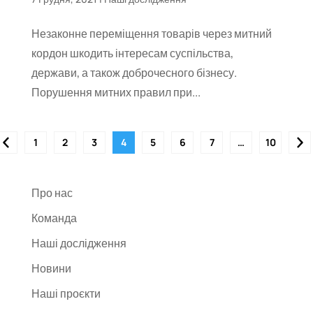
Незаконне переміщення товарів через митний
кордон шкодить інтересам суспільства,
держави, а також доброчесного бізнесу.
Порушення митних правил при...
1
2
3
4
5
6
7
…
10
Про нас
Команда
Наші дослідження
Новини
Наші проєкти